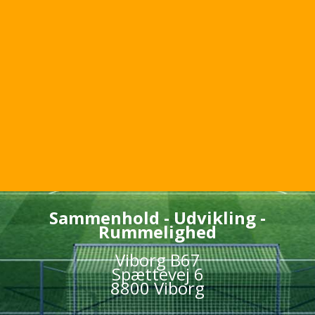
Sammenhold - Udvikling -
Rummelighed
Viborg B67
Spættevej 6
8800 Viborg