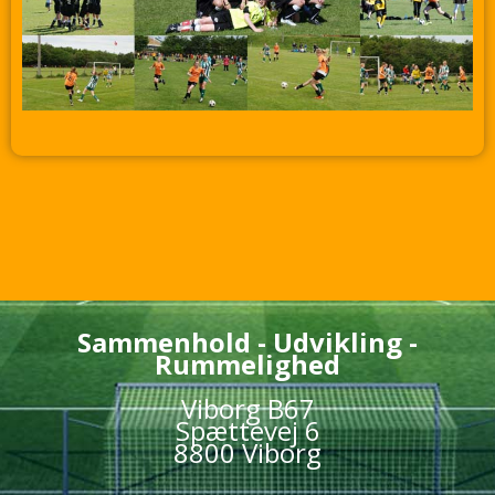
Sammenhold - Udvikling -
Rummelighed
Viborg B67
Spættevej 6
8800 Viborg