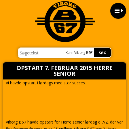
Kun i Viborg B67 - 2015
OPSTART 7. FEBRUAR 2015 HERRE
SENIOR
Vi havde opstart i lørdags med stor succes.
Viborg B67 havde opstart for Herre senior lørdag d 7/2, der var
flot fremmøde med over 25 spillere. Viborg B67 har 2 Herre